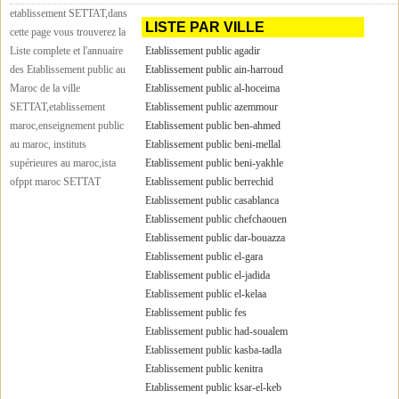
etablissement SETTAT,dans
LISTE PAR VILLE
cette page vous trouverez la
Liste complete et l'annuaire
Etablissement public agadir
des Etablissement public au
Etablissement public ain-harroud
Maroc de la ville
Etablissement public al-hoceima
SETTAT,etablissement
Etablissement public azemmour
maroc,enseignement public
Etablissement public ben-ahmed
au maroc, instituts
Etablissement public beni-mellal
supérieures au maroc,ista
Etablissement public beni-yakhle
ofppt maroc SETTAT
Etablissement public berrechid
Etablissement public casablanca
Etablissement public chefchaouen
Etablissement public dar-bouazza
Etablissement public el-gara
Etablissement public el-jadida
Etablissement public el-kelaa
Etablissement public fes
Etablissement public had-soualem
Etablissement public kasba-tadla
Etablissement public kenitra
Etablissement public ksar-el-keb