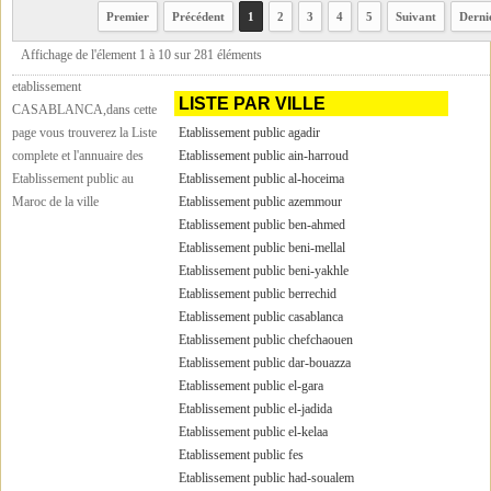
Premier
Précédent
1
2
3
4
5
Suivant
Derni
Affichage de l'élement 1 à 10 sur 281 éléments
etablissement
LISTE PAR VILLE
CASABLANCA,dans cette
page vous trouverez la Liste
Etablissement public agadir
complete et l'annuaire des
Etablissement public ain-harroud
Etablissement public au
Etablissement public al-hoceima
Maroc de la ville
Etablissement public azemmour
Etablissement public ben-ahmed
Etablissement public beni-mellal
Etablissement public beni-yakhle
Etablissement public berrechid
Etablissement public casablanca
Etablissement public chefchaouen
Etablissement public dar-bouazza
Etablissement public el-gara
Etablissement public el-jadida
Etablissement public el-kelaa
Etablissement public fes
Etablissement public had-soualem